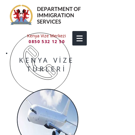
Kenya Vize Merkezi
0850 532 12 50
KENYA VİZE
TÜRLERİ