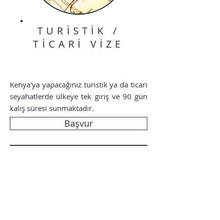
TURİSTİK /
TİCARİ VİZE
Kenya'ya yapacağınız turistik ya da ticari
seyahatlerde ülkeye tek giriş ve 90 gün
kalış süresi sunmaktadır.
Başvur
Not: Kenyakonsoloslugu.com
Kenya vizesi almada
yetkili
( akredite )